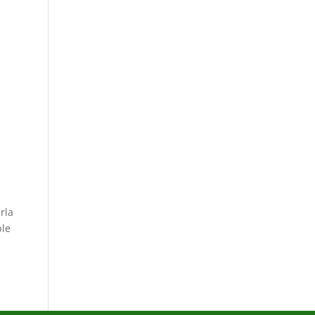
rla
ble