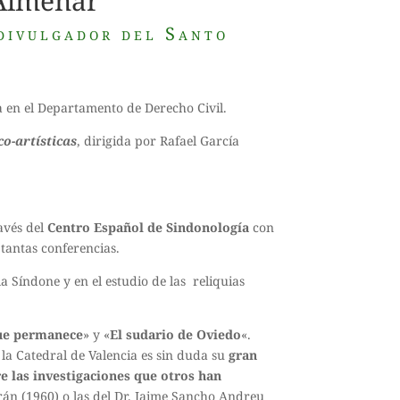
 Almenar
divulgador del Santo
ia en el Departamento de Derecho Civil.
co-artísticas
, dirigida por Rafael García
avés del
Centro Español de Sindonología
con
tantas conferencias.
a Síndone y en el estudio de las reliquias
que permanece
» y «
El sudario de Oviedo
«.
 la Catedral de Valencia es sin duda su
gran
e las investigaciones que otros han
trán (1960) o las del Dr. Jaime Sancho Andreu