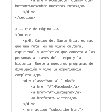
        <a href="#contacto" class="cta-
button">Descubre nuestras rutas</a>

    </div>

</section>

<!-- Pie de Página -->

<footer>

    <p>El Camino del Santo Grial es más 
que una ruta, es un viaje cultural, 
espiritual y artístico que conecta a las 
personas a través del tiempo y la 
historia. Únete a nuestros programas de 
divulgación y vive la experiencia 
completa.</p>

    <div class="social-links">

        <a href="#">Facebook</a>

        <a href="#">Instagram</a>

        <a href="#">Twitter</a>

    </div>

    <form action="subscribe.html">
