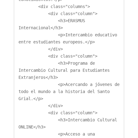
        <div class="columns">

            <div class="column">

                <h3>ERASMUS 
Internacional</h3>

                <p>Intercambio educativo 
entre estudiantes europeos.</p>

            </div>

            <div class="column">

                <h3>Programa de 
Intercambio Cultural para Estudiantes 
Extranjeros</h3>

                <p>Acercando a jóvenes de 
todo el mundo a la historia del Santo 
Grial.</p>

            </div>

            <div class="column">

                <h3>Intercambio Cultural 
ONLINE</h3>

                <p>Acceso a una 