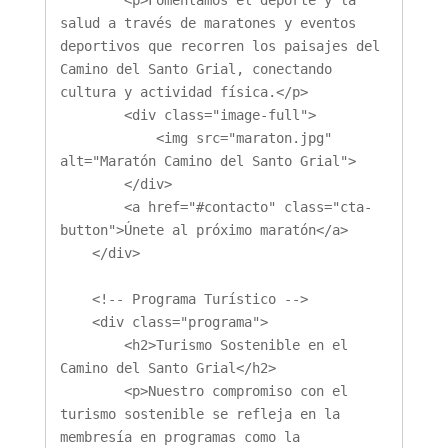
        <p>Fomentamos el deporte y la 
salud a través de maratones y eventos 
deportivos que recorren los paisajes del 
Camino del Santo Grial, conectando 
cultura y actividad física.</p>

        <div class="image-full">

            <img src="maraton.jpg" 
alt="Maratón Camino del Santo Grial">

        </div>

        <a href="#contacto" class="cta-
button">Únete al próximo maratón</a>

    </div>

    <!-- Programa Turístico -->

    <div class="programa">

        <h2>Turismo Sostenible en el 
Camino del Santo Grial</h2>

        <p>Nuestro compromiso con el 
turismo sostenible se refleja en la 
membresía en programas como la 