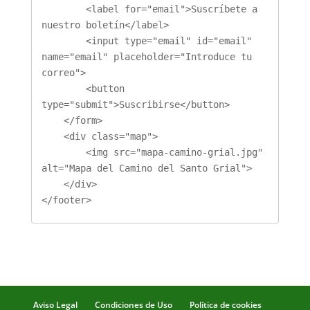
        <label for="email">Suscríbete a 
nuestro boletín</label>

        <input type="email" id="email" 
name="email" placeholder="Introduce tu 
correo">

        <button 
type="submit">Suscribirse</button>

    </form>

    <div class="map">

        <img src="mapa-camino-grial.jpg" 
alt="Mapa del Camino del Santo Grial">

    </div>

</footer>
Aviso Legal
Condiciones de Uso
Política de cookies